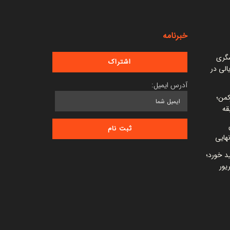
خبرنامه
شگری
 میلیارد ریالی در
آدرس ایمیل:
کمن؛
قه
ید خورد؛