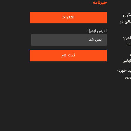
خبرنامه
شگری
 میلیارد ریالی در
آدرس ایمیل:
کمن؛
قه
ید خورد؛