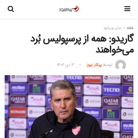
خانه
سایر ورزشها
گاریدو: همه از پرسپولیس بُرد
می‌خواهند
توسط
پیکار نیوز
3 دی 1404