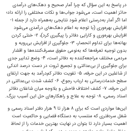
در پاسخ به این سؤال که چرا آمار صحیح و دهک‌های درآمدی
حائز اهمیت است، می‌شود جواب‌ها و نکات مختلفی را ارائه داد؛
اما اگر آمار به‌درستی اعلام شود نتایجی به‌همراه دارد از جمله 1-
افزایش بهره‌وری (با توجه به اعلام دهک‌های درآمدی می‌شود
افزایش بهره‌وری و کارایی دفاتر را پیگیری کرد)، 2- خنثی کردن
بهانه‌ها برای تداوم انحصار، 3- جلوگیری از افزایش بی‌رویه و
بدون توجیه تعرفه‌ها که به‌نوعی حقوق مصرف‌کننده‌ها و اقشار
مردمی مختلف مراجعه‌کننده به دفاتر است، 4- وضع تدابیر جدی
برای جلوگیری از بی‌عدالتی و تجمیع ثروت در دست درصد اندکی
از شاغلین در این حرفه، 5- تقویت دفاتر کم‌درآمد به جهت ارتقای
سطح خدمات‌رسانی به ارباب رجوع، 6- کشف شدت بی‌عدالتی در
این حرفه، 7- کشف اختلاف فاحش و بلاوجه میان شاغلان دفاتر
اسناد رسمی، 8- توجه به علاج و راهکارهای حل این آسیب بزرگ.
این‌ها مواردی است که برای 8 هزار تا 9 هزار دفتر اسناد رسمی و
شغل سردفتری که منتسب به دستگاه قضایی و حاکمیت است
اهمیت بسیار دارد تا بتوان در نهایت بهترین خدمات را از لحاظ