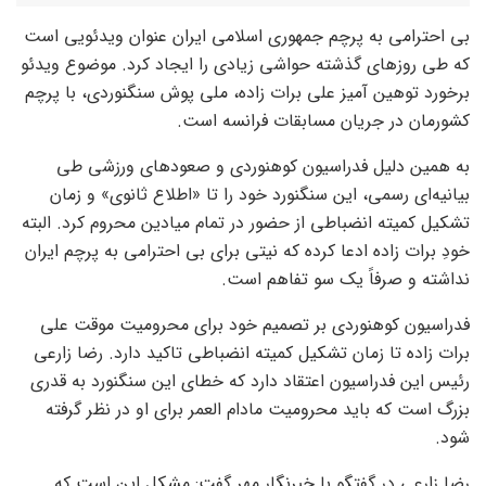
بی احترامی به پرچم جمهوری اسلامی ایران عنوان ویدئویی است
که طی روزهای گذشته حواشی زیادی را ایجاد کرد. موضوع ویدئو
برخورد توهین آمیز علی برات زاده، ملی پوش سنگنوردی، با پرچم
کشورمان در جریان مسابقات فرانسه است.
به همین دلیل فدراسیون کوهنوردی و صعودهای ورزشی طی
بیانیه‌ای رسمی، این سنگنورد خود را تا «اطلاع ثانوی» و زمان
تشکیل کمیته انضباطی از حضور در تمام میادین محروم کرد. البته
خودِ برات زاده ادعا کرده که نیتی برای بی احترامی به پرچم ایران
نداشته و صرفاً یک سو تفاهم است.
فدراسیون کوهنوردی بر تصمیم خود برای محرومیت موقت علی
برات زاده تا زمان تشکیل کمیته انضباطی تاکید دارد. رضا زارعی
رئیس این فدراسیون اعتقاد دارد که خطای این سنگنورد به قدری
بزرگ است که باید محرومیت مادام العمر برای او در نظر گرفته
شود.
رضا زارعی در گفتگو با خبرنگار مهر گفت: مشکل این است که