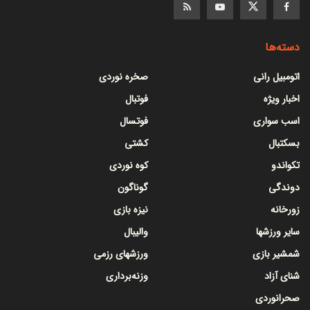
دسته‌ها
اتومبیل رانی
صخره نوردی
اخبار ویژه
فوتبال
اسب سواری
فوتسال
بسکتبال
کشتی
تکواندو
کوه نوردی
دوندگی
گوناگون
زورخانه
نیزه بازی
سایر ورزشها
والیبال
شمشیر بازی
ورزشهای رزمی
شنای آزاد
وزنه‌برداری
صحرانوردی