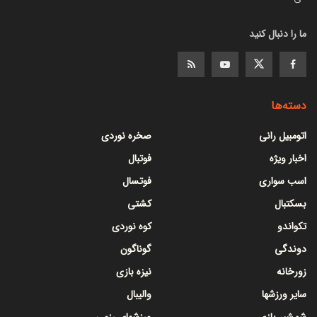
ما را دنبال کنید
دسته‌ها
اتومبیل رانی
صخره نوردی
اخبار ویژه
فوتبال
اسب سواری
فوتسال
بسکتبال
کشتی
تکواندو
کوه نوردی
دوندگی
گوناگون
زورخانه
نیزه بازی
سایر ورزشها
والیبال
شمشیر بازی
ورزشهای رزمی