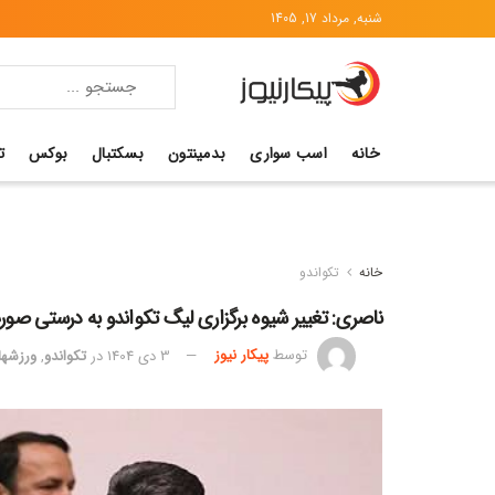
شنبه, مرداد 17, 1405
خانه
اسب سواری
بدمینتون
بسکتبال
بوکس
ت
خانه
تکواندو
ناصری: تغییر شیوه برگزاری لیگ تکواندو به درستی ص
توسط
پیکار نیوز
3 دی 1404
در
تکواندو
,
ورزشها