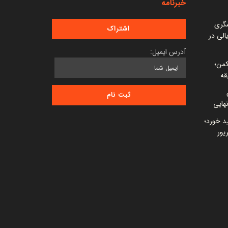
خبرنامه
شگری
 میلیارد ریالی در
آدرس ایمیل:
کمن؛
قه
ید خورد؛