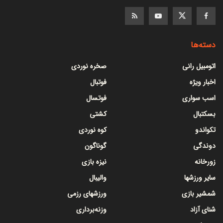
دسته‌ها
اتومبیل رانی
صخره نوردی
اخبار ویژه
فوتبال
اسب سواری
فوتسال
بسکتبال
کشتی
تکواندو
کوه نوردی
دوندگی
گوناگون
زورخانه
نیزه بازی
سایر ورزشها
والیبال
شمشیر بازی
ورزشهای رزمی
شنای آزاد
وزنه‌برداری