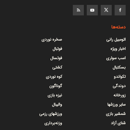
دسته‌ها
اتومبیل رانی
صخره نوردی
اخبار ویژه
فوتبال
اسب سواری
فوتسال
بسکتبال
کشتی
تکواندو
کوه نوردی
دوندگی
گوناگون
زورخانه
نیزه بازی
سایر ورزشها
والیبال
شمشیر بازی
ورزشهای رزمی
شنای آزاد
وزنه‌برداری