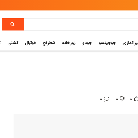
یراندازی
جوجیتسو
جودو
زورخانه
شطرنج
فوتبال
کشتی
ک
0
0
0