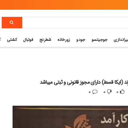
یراندازی
جوجیتسو
جودو
زورخانه
شطرنج
فوتبال
کشتی
ک
ند (ایکا قسط) دارای مجوز قانونی و ثبتی میباشد
0
0
0