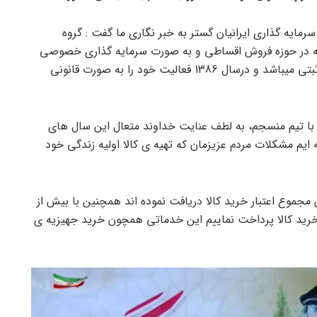
رمایه گذاری ایرانیان گستر به خبر نگاری ما گفت : گروه
) که در حوزه فروش اقساطی و به صورت سرمایه گذاری خصوصی
با بیش از 15 سال سابقه فعالیت دارای مجوز قانونی و ثبتی میباشد و درسال 1386 فعالیت خود را به صورت قانونی
ه با تیم منسجم، به لطف عنایت خداوند متعال این سال های
ایم مشکلات مردم عزیزمان که تهیه ی کالا اولیه زندگی خود
الغ بر 700 الى 800 هزار نفر از این مجموع اعتبار خرید کالا دریافت نموده اند همچنین با بیش از
 خرید کالا پرداخت نماییم این خدماتی همچون خرید جهیزیه ی