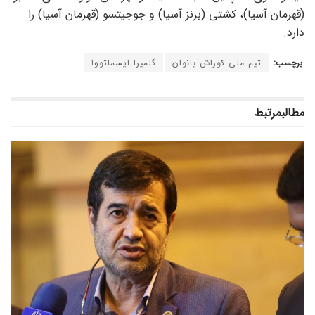
(قهرمان آسیا)، کشتی (برنز آسیا) و جوجیتسو (قهرمان آسیا) را
دارد.
برچسب:
تیم ملی کوراش بانوان
گلمیرا ایسماتووا
مطالب
مرتبط