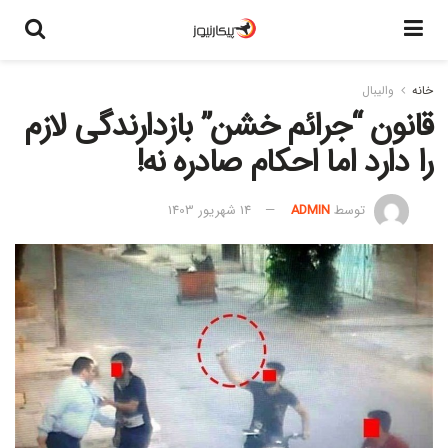
خانه
والیبال
قانون “جرائم خشن” بازدارندگی لازم
را دارد اما احکام صادره نه!
توسط
ADMIN
14 شهریور 1403