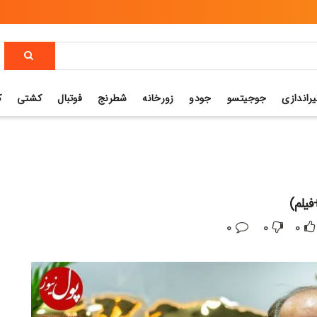
یراندازی
جوجیتسو
جودو
زورخانه
شطرنج
فوتبال
کشتی
ک
فیلم)
0
0
0