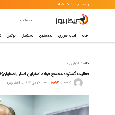
پنجشنبه, مرداد 15, 1405
خانه
اسب سواری
بدمینتون
بسکتبال
بوکس
ت
خانه
اخبار ویژه
فعالیت گسترده مجتمع فولاد اسفراین استان اصفهان(+
توسط
پیکارنیوز
26 دی 1402
در
اخبار ویژه