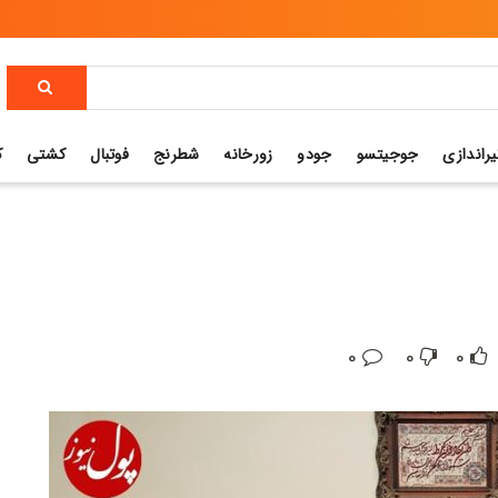
یراندازی
جوجیتسو
جودو
زورخانه
شطرنج
فوتبال
کشتی
ک
0
0
0