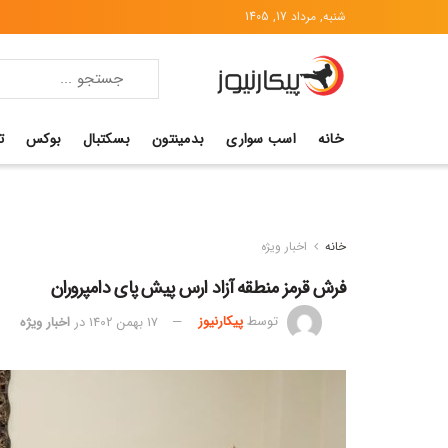
شنبه, مرداد 17, 1405
خانه
اسب سواری
بدمینتون
بسکتبال
بوکس
ت
خانه
اخبار ویژه
فرش قرمز منطقه آزاد ارس پیش پای دامپروران
توسط
پیکارنیوز
17 بهمن 1402
در
اخبار ویژه