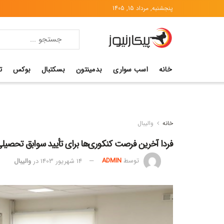
پنجشنبه, مرداد 15, 1405
خانه
اسب سواری
بدمینتون
بسکتبال
بوکس
ت
خانه
والیبال
فردا آخرین فرصت کنکوری‌ها برای تأیید سوابق تحصیل
توسط
ADMIN
14 شهریور 1403
در
والیبال