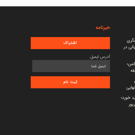
خبرنامه
شگری
 میلیارد ریالی در
آدرس ایمیل:
کمن؛
قه
ید خورد؛