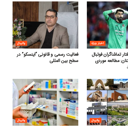
اخبار ویژه
والیبال
ار تماشاگران فوتبال
فعالیت رسمی و قانونی “اینسکو” در
نان: مطالعه موردی
سطح بین المللی
والیبال
والیبال