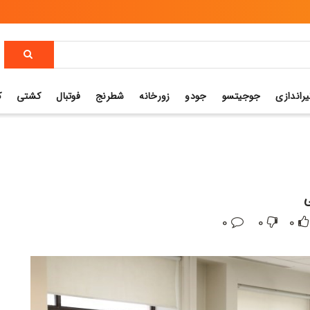
یراندازی
جوجیتسو
جودو
زورخانه
شطرنج
فوتبال
کشتی
ک
ی
0
0
0