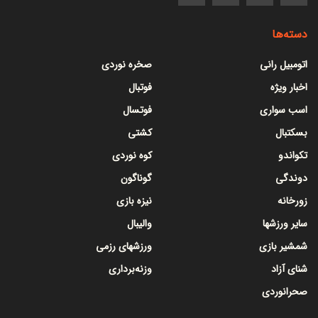
دسته‌ها
اتومبیل رانی
صخره نوردی
اخبار ویژه
فوتبال
اسب سواری
فوتسال
بسکتبال
کشتی
تکواندو
کوه نوردی
دوندگی
گوناگون
زورخانه
نیزه بازی
سایر ورزشها
والیبال
شمشیر بازی
ورزشهای رزمی
شنای آزاد
وزنه‌برداری
صحرانوردی