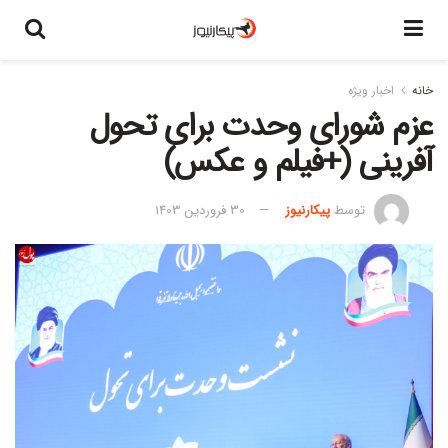
خانه
اخبار ویژه
عزم شورای وحدت برای تحول
آفرینی (+فیلم و عکس)
توسط
پیکارنیوز
30 فروردین 1403