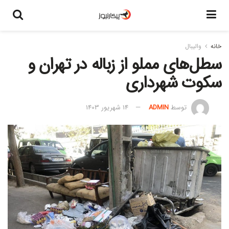
خانه
والیبال
سطل‌های مملو از زباله در تهران و
سکوت شهرداری
توسط
ADMIN
14 شهریور 1403