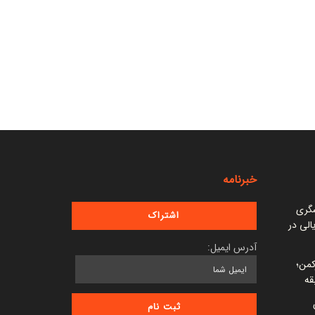
خبرنامه
شگری
 میلیارد ریالی در
آدرس ایمیل:
کمن؛
قه