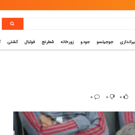
یراندازی
جوجیتسو
جودو
زورخانه
شطرنج
فوتبال
کشتی
ک
0
0
0