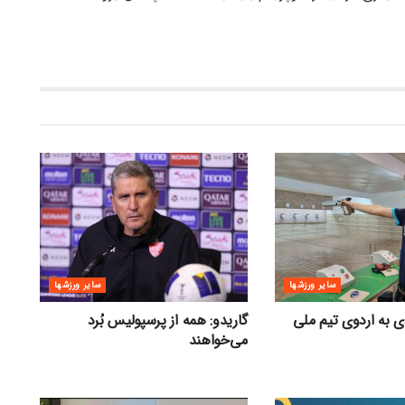
سایر ورزشها
سایر ورزشها
دی به اردوی تیم ملی
گاریدو: همه از پرسپولیس بُرد
می‌خواهند