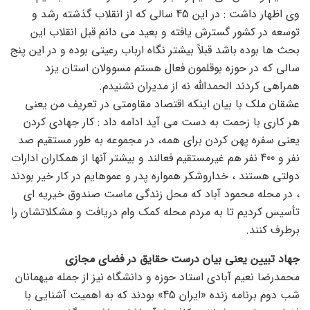
وی اظهار داشت : در این 45 سالی که از انقلاب گذشته رشد و
توسعه در کشور گسترش یافته و بعید می دانم قبل انقلاب این
بحث ها بوده باشد قبلاً بیشتر نگاه ارباب رعیتی بوده و در این پنج
سالی که در حوزه بوقلمون فعال هستم مسوولان استان یزد
همراهی کردند الحمدالله نه از مدیران نشنیدم.
عشقان ملک با بیان اینکه اقتصاد مقاومتی در تعریف من یعنی
هر کاری با زحمت به دست می آید ادامه داد : کار جهادی کردن
یعنی سفره پهن کردن برای همه، در مجموعه به طور مستقیم صد
نفر و 400 نفر هم غیرمستقیم فعالند و بیشتر آنها از همکاران ادارات
دولتی هستند ، خداروشکر همواره پدر و عموهایم در کار خیر بودند
، در محله محمود آباد که محل زندگی ماست صندوق خیریه ای
تأسیس کردیم تا به مردم محله کمک وام دریافت و مشکلاتشان را
برطرف کنند.
جهاد تبیین یعنی بیان درست حقایق در فضای مجازی
محمدرضا نعیم آبادی استاد حوزه و دانشگاه نیز از جمله میهمانان
شب دوم برنامه زنده «ایران 45» بودند که به اهمیت آشنایی با