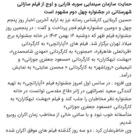
حمایت سازمان سینمایی سوره، فارابی و اوج از فیلم سازانی
شهرستانی در جشنواره چهل دوم مشهود است
حسین کربلایی کارشناس رسانه نیز به ارایه آخرین اخبار روز پنجم
چهل و دومین جشنواره فیلم فجر پرداخت و گفت : در پنجمین روز
جشنواره فیلم ظهر که دوشنبه ۱۶ بهمن ۱۴۰۲ در خانه جشنواره برج
میلاد تهران برگزار شد. فیلم های «آپاراتچی» به کارگردانی
«قربانعلی طاهرفر»، «مجنون» به کارگردانی «مهدی شامحمدی»،
«بهشت تبهکاران» به کارگردانی «مسعود جعفری جوزانی» و
انیمیشن «رویاشهر» به کارگردانی « محسن عنایتی» به نمایش
درآمد.
وی افزود : در سانس اول امروز جشنواره فیلم «آپاراتچی» به تهیه
کنندگی سعید نصراللهی در ژانر دفاع مقدسی توانست در خانه
جشنواره نظر مخاطبان را جلب کند و فیلم «بهشت تبهکاران» به
کارگردانی «مسعود جعفری جوزانی»
متأسفانه خوب نبود و با سالنی خالی از مخاطب زمان اکران روبرو
شدیم.
وی خاطرنشان کرد : دو سه روز گذشته فیلم های موفق اکران شده