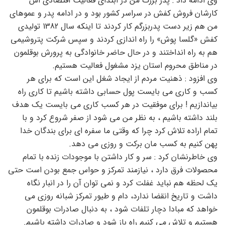
وی ادامه داد : پدر بزرگ من در ابتدای فعالیت اقتصادی اش
کارشان فروش کفش در سراسر کشور بود و در ادامه پدر و عموهای
من هم زیر دست پدربزرگم کار کردند تا اینکه سال 1382 تولیدی
کفش «گلسا پوش» را راه اندازی کردند و سپس شرکت پتروشیمی
هم به راه انداختند و در حال حاضر خانوادگی به پرورش بوقلمون
در مناطق محروم استان یزد مشغول فعالیت هستیم.
وی افزود : ذهنیت مردم از ایجاد شغل این است که برای هر
کسب و کاری می بایست پول حسابی داشته باشیم تا کاری راه
بیاندازیم ! برای موفقیت در هر کسب کاری می بایست یک هدف
بلند داشته باشیم ، به نظر من می شود از صفر شروع کرد و با
تمام اراده تلاش کرد چرا که وقتی ما سفره ای برای بندگان خدا
پهن کنیم به کسب مان برکت و روزی می دهد.
وی خاطرنشان کرد : سر و کار داشتن با موجودات زنده با تمام
محصولات فرق دارد ، نیازمند تمرکز و حواس جمع بودن است حتی
یک لحظه هم نباید غفلت کرد و نمی توان آن را در انبار نگاه
داشت و تاریخ انقضا ندارد، دام و طیور تمرکز شبانه روزی می
خواهد که مبادا دچار تلفات شود ، به دنبال صادرات بوقلمون
هستیم و تلاش می کنیم راه باز شود و صادرات داشته باشیم.