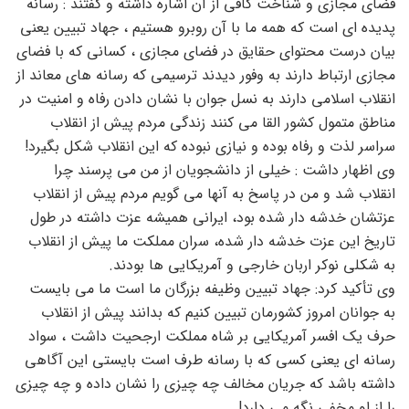
فضای مجازی و شناخت کافی از آن اشاره داشته و گفتند : رسانه
پدیده ای است که همه ما با آن روبرو هستیم ، جهاد تبیین یعنی
بیان درست محتوای حقایق در فضای مجازی ، کسانی که با فضای
مجازی ارتباط دارند به وفور دیدند ترسیمی که رسانه های معاند از
انقلاب اسلامی دارند به نسل جوان با نشان دادن رفاه و امنیت در
مناطق متمول کشور القا می کنند زندگی مردم پیش از انقلاب
سراسر لذت و رفاه بوده و نیازی نبوده که این انقلاب شکل بگیرد!
وی اظهار داشت : خیلی از دانشجویان از من می پرسند چرا
انقلاب شد و من در پاسخ به آنها می گویم مردم پیش از انقلاب
عزتشان خدشه دار شده بود، ایرانی همیشه عزت داشته در طول
تاریخ این عزت خدشه دار شده، سران مملکت ما پیش از انقلاب
به شکلی نوکر اربان خارجی و آمریکایی ها بودند.
وی تأکید کرد: جهاد تبیین وظیفه بزرگان ما است ما می بایست
به جوانان امروز کشورمان تبیین کنیم که بدانند پیش از انقلاب
حرف یک افسر آمریکایی بر شاه مملکت ارجحیت داشت ، سواد
رسانه ای یعنی کسی که با رسانه طرف است بایستی این آگاهی
داشته باشد که جریان مخالف چه چیزی را نشان داده و چه چیزی
را از او مخفی نگه می دارد!