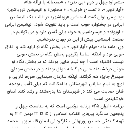
جشنواره چهل و دوم «بی بدن» ، «صبحانه با زرافه ها»،
«آپاراتچی»، « تمساح خونی» ، « مجنون» و انیمیشن «رویاشهر»
بود و می توان گفت انیمیشن «رویاشهر» در غالب یک انیمشین
ایرانی در جشنواره خوب است و باید تقویت شود، انیشیمن ایرانی
« لوپوتو» و «پسردلفینی» حرف برای گفتن دارد و می توانیم در
صنعت انیمشین بیش از این در جهان بدرخشیم.
وی ادامه داد : فیلم «آپاراتچی» در بخش نگاه نو ارایه شد و اتفاق
خوبی بود و اینکه اساسا بگوییم بخش نگاه نو بخش خوبی
نیست اشتباه است ! چه فیلم هایی بودند که در بخش نگاه نو
خوش درخشیدند حتی در گیشه موفق بودند و در بخش سودای
سیمرغ جایزه هم گرفتند. اینکه سازمان سینمایی سوره، فارابی و
اوج به فیلم سازانی شهرستانی با امکانات کم برای تأمین بودجه
شان حمایت می کند در شهرستان ها بدرخشند و رشد کنند اتفاق
خوشایندی است.
برنامه «ایران ۴۵» برنامه ترکیبی است که به مناسبت چهل و
پنجمین سالگرد پیروزی انقلاب اسلامی از 15 تا 22 بهمن 1402 به
تهیه کنندگی حسین روزبهانی ، کارگردانی ایمان قاسم پور ، محمد