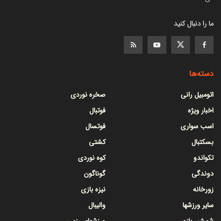
ما را دنبال کنید
دسته‌ها
اتومبیل رانی
صخره نوردی
اخبار ویژه
فوتبال
اسب سواری
فوتسال
بسکتبال
کشتی
تکواندو
کوه نوردی
دوندگی
گوناگون
زورخانه
نیزه بازی
سایر ورزشها
والیبال
شمشیر بازی
ورزشهای رزمی