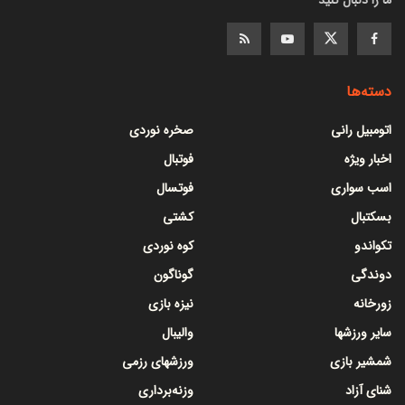
دسته‌ها
اتومبیل رانی
صخره نوردی
اخبار ویژه
فوتبال
اسب سواری
فوتسال
بسکتبال
کشتی
تکواندو
کوه نوردی
دوندگی
گوناگون
زورخانه
نیزه بازی
سایر ورزشها
والیبال
شمشیر بازی
ورزشهای رزمی
شنای آزاد
وزنه‌برداری