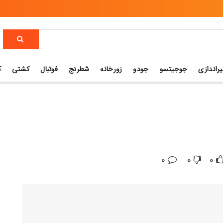
یراندازی
جوجیتسو
جودو
زورخانه
شطرنج
فوتبال
کشتی
ک
0
0
0