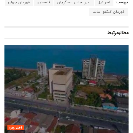
برچسب:
اسرائیل
امیر عباس عسگریان
فلسطین
قهرمان جهان
قهرمان کنگفو ساندا
مطالب
مرتبط
اخبار ویژه