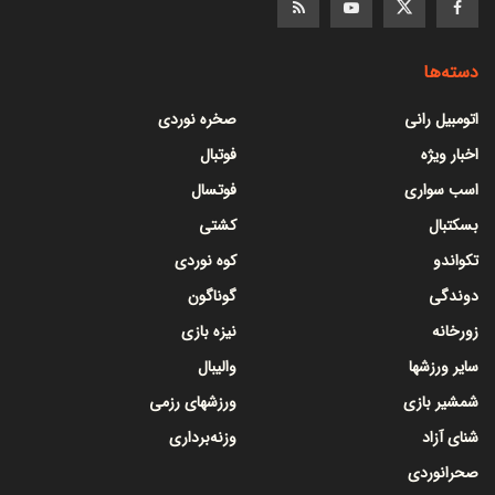
دسته‌ها
اتومبیل رانی
صخره نوردی
اخبار ویژه
فوتبال
اسب سواری
فوتسال
بسکتبال
کشتی
تکواندو
کوه نوردی
دوندگی
گوناگون
زورخانه
نیزه بازی
سایر ورزشها
والیبال
شمشیر بازی
ورزشهای رزمی
شنای آزاد
وزنه‌برداری
صحرانوردی