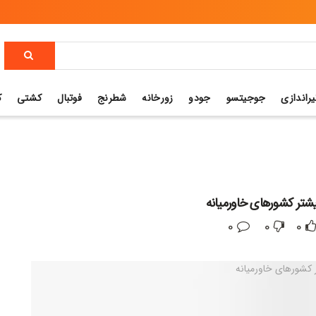
یراندازی
جوجیتسو
جودو
زورخانه
شطرنج
فوتبال
کشتی
ک
یشتر کشورهای خاورمیانه
0
0
0