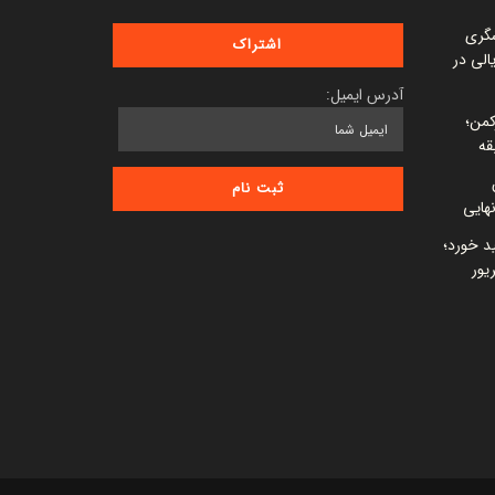
شگری
 میلیارد ریالی در
آدرس ایمیل:
کمن؛
قه
ید خورد؛