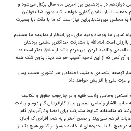
دوازدهم در یازدهمین روز آخرین ماه سال برگزار می‌شود و
ام جمعیت ایران قانون گذاری خواهند کرد.بدون شک قوانین
 مجلس میروند،بنابراین نیاز است که ما با دقت ،با بصیرت
ه نمایی ها ووعده وعید های دورازانتظار از نماینده ها هستیم
در باارزش است،انشاالله با مشارکت حداکثری مشتی بردهان
اامیدی وناامید کردن این مردم باشد از منافق بدتر است به
و آن کس که از این ناحیه آسیب خواهد دید، بدون شک همه
ینه ساز توسعه اقتصادی وامنیت اجتماعی هر کشوری هست پس
 و عزت ملی را افزایش خواهد داد
قلاب اسلامی وحامی ولایت فقیه و در چارچوب حقوق و تکالیف
جانبه اقشار وتمامی اعضای بنیاد کارآفرینان گام دوم و رعایت
کند که متاسفانه شرایط مشارکت برای اعضا وکارآفرینان گام
ابات فراهم نمی‌بیند و ضمن احترام به همه افرادی که اجازه‌
د که در هیچ یک از حوزه‌های انتخابیه درسراسر کشور هیچ یک از