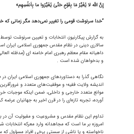
إِنَّ الله لا يُغَيِّرُ مَا بِقَوْمٍ حَتّیَ يُغَيِّرُوا ما بِاَنفُسِهِم»
“خدا سرنوشت قومی را تغییر نمی‌دهد مگر زمانی که خ
به گزارش پیکارنیوز، انتخابات و تعیین سرنوشت توسط
سالاری دینی در نظام مقدس جمهوری اسلامی ایران است 
داهیانه مقام معظم رهبری امام خامنه ای (مدظله العالی
و بدخواهان شده است .
نگاهی گذرا به دستاوردهای جمهوری اسلامی ایران در 
اندیشه ولایت فقیه؛ و موفقیت‌های متعدد و غرورآفرین 
موانع متعدد خارجی و داخلی، ضمن اینکه موجبات خرسند
آورده، تجربه تازه‌ای را در قرن اخیر به جهانیان عرضه ک
تداوم این نظام مقدس و مشروعیت و مقبولیت آن در بی
امروزه بر ما است که مجاهدانه وارد معرکه انتخابات 
ناخواسته و یا ناشی از سستی برخی افراد مسؤول که سعی