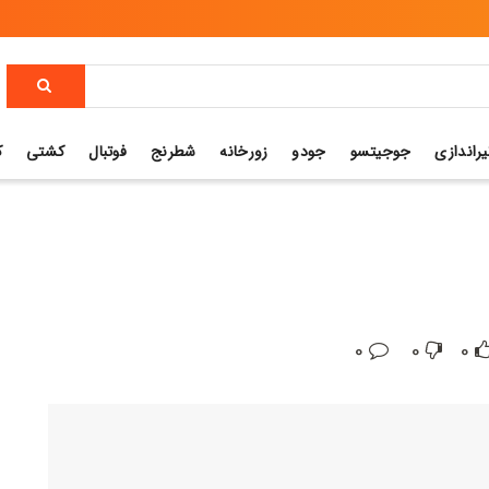
یراندازی
جوجیتسو
جودو
زورخانه
شطرنج
فوتبال
کشتی
ک
0
0
0