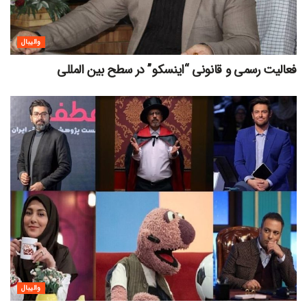
والیبال
فعالیت رسمی و قانونی “اینسکو” در سطح بین المللی
والیبال