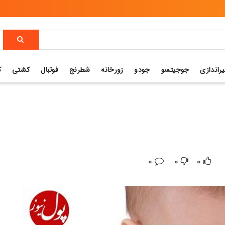
یراندازی
جوجیتسو
جودو
زورخانه
شطرنج
فوتبال
کشتی
ک
0
0
0