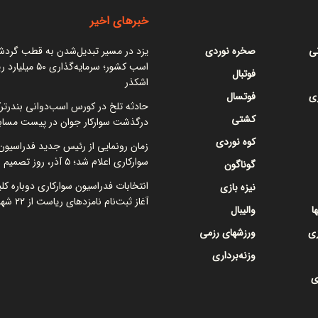
خبرهای اخیر
نی
صخره نوردی
یزد در مسیر تبدیل‌شدن به قطب گرد
اسب کشور؛ سرمایه‌گذاری ۵۰
فوتبال
اشکذر
ی
فوتسال
حادثه تلخ در کورس اسب‌دوانی بندرتر
کشتی
درگذشت سوارکار جوان در پیست مساب
کوه نوردی
زمان رونمایی از رئیس جدید فدراسیون
سوارکاری اعلام شد؛ ۵ آذر، روز تصمیم نهایی
گوناگون
انتخابات فدراسیون سوارکاری دوباره کل
نیزه بازی
آغاز ثبت‌نام نامزدهای ریاست از ۲۲ شهریور
ا
والیبال
زی
ورزشهای رزمی
وزنه‌برداری
ی