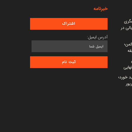
خبرنامه
شگری
 میلیارد ریالی در
آدرس ایمیل:
کمن؛
قه
ید خورد؛