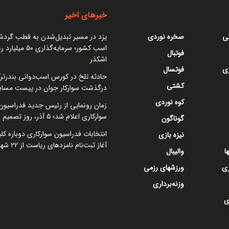
خبرهای اخیر
نی
صخره نوردی
یزد در مسیر تبدیل‌شدن به قطب گرد
اسب کشور؛ سرمایه‌گذاری ۵۰
فوتبال
اشکذر
ی
فوتسال
حادثه تلخ در کورس اسب‌دوانی بندرتر
کشتی
درگذشت سوارکار جوان در پیست مساب
کوه نوردی
زمان رونمایی از رئیس جدید فدراسیون
سوارکاری اعلام شد؛ ۵ آذر، روز تصمیم نهایی
گوناگون
انتخابات فدراسیون سوارکاری دوباره کل
نیزه بازی
آغاز ثبت‌نام نامزدهای ریاست از ۲۲ شهریور
ا
والیبال
زی
ورزشهای رزمی
وزنه‌برداری
ی