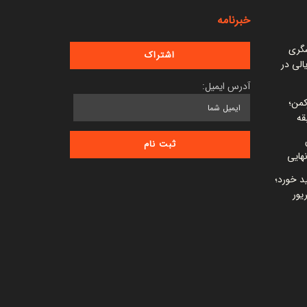
خبرنامه
شگری
 میلیارد ریالی در
آدرس ایمیل:
کمن؛
قه
ید خورد؛