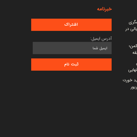
خبرنامه
شگری
 میلیارد ریالی در
آدرس ایمیل:
کمن؛
قه
ید خورد؛