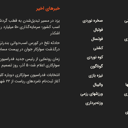
خبرهای اخیر
نی
صخره نوردی
یزد در مسیر تبدیل‌شدن به قطب گرد
اسب کشور؛ سرمایه‌گذاری ۵۰
فوتبال
اشکذر
ی
فوتسال
حادثه تلخ در کورس اسب‌دوانی بندرتر
کشتی
درگذشت سوارکار جوان در پیست مساب
کوه نوردی
زمان رونمایی از رئیس جدید فدراسیون
سوارکاری اعلام شد؛ ۵ آذر، روز تصمیم نهایی
گوناگون
انتخابات فدراسیون سوارکاری دوباره کل
نیزه بازی
آغاز ثبت‌نام نامزدهای ریاست از ۲۲ شهریور
ا
والیبال
زی
ورزشهای رزمی
وزنه‌برداری
ی