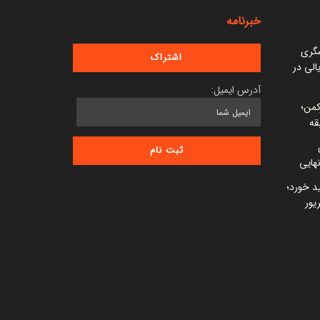
خبرنامه
شگری
 میلیارد ریالی در
آدرس ایمیل:
کمن؛
قه
ید خورد؛