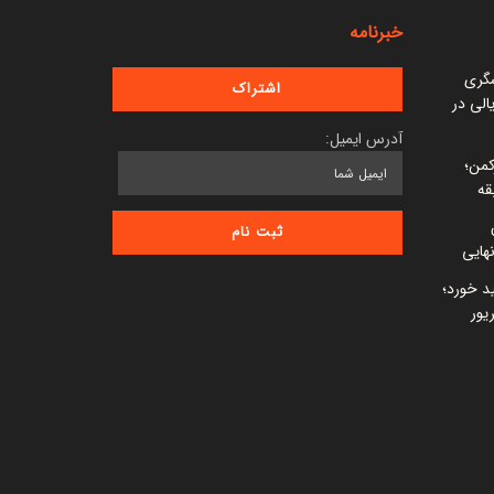
خبرنامه
شگری
 میلیارد ریالی در
آدرس ایمیل:
کمن؛
قه
ید خورد؛