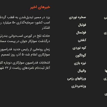
خبرهای اخیر
نی
صخره نوردی
یزد در مسیر تبدیل‌شدن به قطب گرد
اسب کشور؛ سرمایه‌گذاری ۵۰
فوتبال
اشکذر
ی
فوتسال
حادثه تلخ در کورس اسب‌دوانی بندرتر
کشتی
درگذشت سوارکار جوان در پیست مساب
کوه نوردی
زمان رونمایی از رئیس جدید فدراسیون
سوارکاری اعلام شد؛ ۵ آذر، روز تصمیم نهایی
گوناگون
انتخابات فدراسیون سوارکاری دوباره کل
نیزه بازی
آغاز ثبت‌نام نامزدهای ریاست از ۲۲ شهریور
ا
والیبال
زی
ورزشهای رزمی
وزنه‌برداری
ی