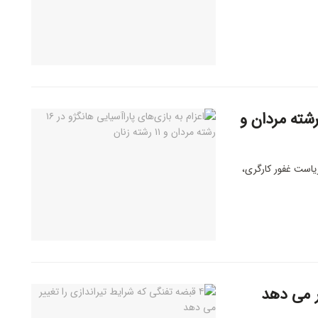
م به بازی‌های پاراآسیایی هانگژو در ۱۶ رشته مردان و
تاد بازی‌های پاراآسیایی هانگژو ۲۰۲۲، به ریاست غفور کارگری،