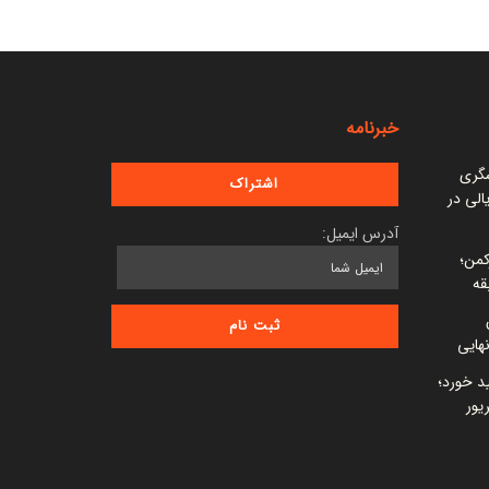
خبرنامه
شگری
 میلیارد ریالی در
آدرس ایمیل:
کمن؛
قه
ید خورد؛