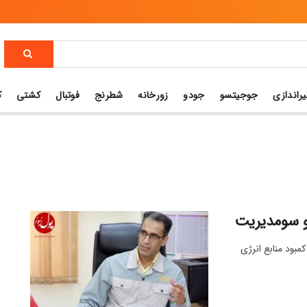
یراندازی
جوجیتسو
جودو
زورخانه
شطرنج
فوتبال
کشتی
ک
 و سومدیریت
کمبود منابع انرژی