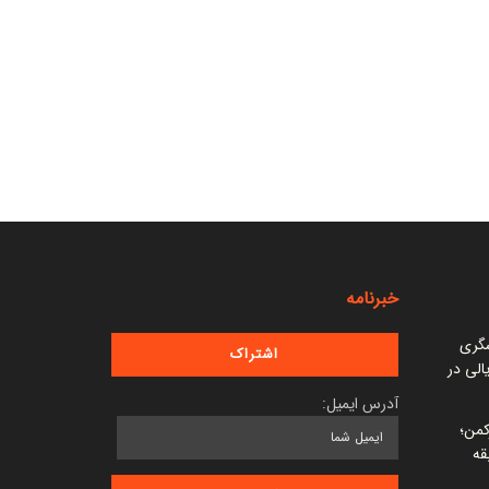
خبرنامه
شگری
 میلیارد ریالی در
آدرس ایمیل:
کمن؛
قه